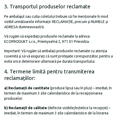
3. Transportul produselor reclamate
Pe ambalajul sau cutia coletului trebuie să fie menționate în mod
vizibil următoarele informații: RECLAMAȚIE, precum și NUMELE și
ADRESA dumneavoastră.
Vă rugăm să expediați produsele reclamate la adresa:
ECOPRODUKT s.r.o., Priemyselná 2, 971 01 Prievidza.
Important: Vă rugăm să ambalați produsele reclamate cu atenția
cuvenită și să vă asigurați că sunt protejate corespunzător, pentru a
evita orice deteriorare ulterioară pe durata transportului.
4. Termene limită pentru transmiterea
reclamațiilor:
a)
Reclamații de cantitate
(produse lipsă sau în plus) – imediat, în
termen de maximum 3 zile calendaristice de la recepționarea
produselor.
b)
Reclamații de calitate
(defecte vizibile/estetice la recepție) –
imediat, în termen de maximum 3 zile calendaristice de la livrarea