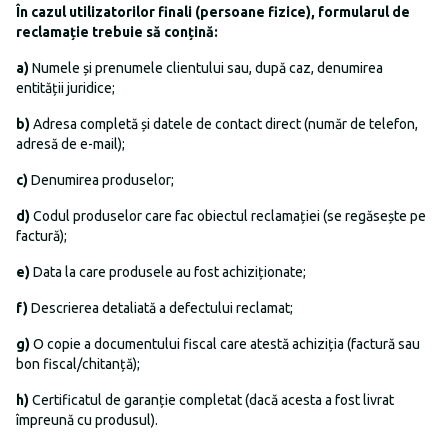
În cazul utilizatorilor finali (persoane fizice), formularul de
reclamație trebuie să conțină:
a)
Numele și prenumele clientului sau, după caz, denumirea
entității juridice;
b)
Adresa completă și datele de contact direct (număr de telefon,
adresă de e-mail);
c)
Denumirea produselor;
d)
Codul produselor care fac obiectul reclamației (se regăsește pe
factură);
e)
Data la care produsele au fost achiziționate;
f)
Descrierea detaliată a defectului reclamat;
g)
O copie a documentului fiscal care atestă achiziția (factură sau
bon fiscal/chitanță);
h)
Certificatul de garanție completat (dacă acesta a fost livrat
împreună cu produsul).