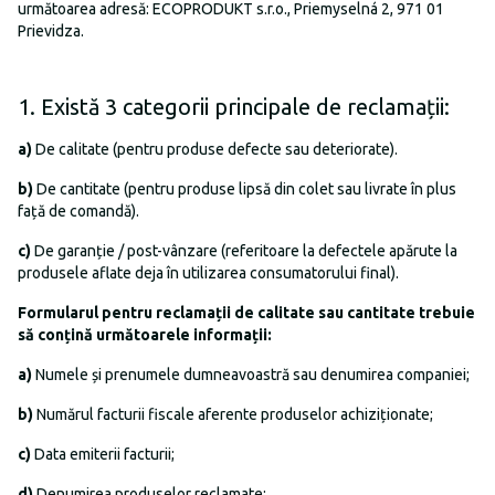
următoarea adresă: ECOPRODUKT s.r.o., Priemyselná 2, 971 01
Prievidza.
1. Există 3 categorii principale de reclamații:
a)
De calitate (pentru produse defecte sau deteriorate).
b)
De cantitate (pentru produse lipsă din colet sau livrate în plus
față de comandă).
c)
De garanție / post-vânzare (referitoare la defectele apărute la
produsele aflate deja în utilizarea consumatorului final).
Formularul pentru reclamații de calitate sau cantitate trebuie
să conțină următoarele informații:
a)
Numele și prenumele dumneavoastră sau denumirea companiei;
b)
Numărul facturii fiscale aferente produselor achiziționate;
c)
Data emiterii facturii;
d)
Denumirea produselor reclamate;