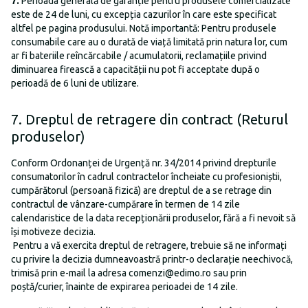
7.
Perioada generală de garanție pentru produsele comercializate
este de 24 de luni, cu excepția cazurilor în care este specificat
altfel pe pagina produsului. Notă importantă: Pentru produsele
consumabile care au o durată de viață limitată prin natura lor, cum
ar fi bateriile reîncărcabile / acumulatorii, reclamațiile privind
diminuarea firească a capacității nu pot fi acceptate după o
perioadă de 6 luni de utilizare.
7. Dreptul de retragere din contract (Returul
produselor)
Conform Ordonanței de Urgență nr. 34/2014 privind drepturile
consumatorilor în cadrul contractelor încheiate cu profesioniștii,
cumpărătorul (persoană fizică) are dreptul de a se retrage din
contractul de vânzare-cumpărare în termen de 14 zile
calendaristice de la data recepționării produselor, fără a fi nevoit să
își motiveze decizia.
Pentru a vă exercita dreptul de retragere, trebuie să ne informați
cu privire la decizia dumneavoastră printr-o declarație neechivocă,
trimisă prin e-mail la adresa
comenzi@edimo.ro
sau prin
poștă/curier, înainte de expirarea perioadei de 14 zile.