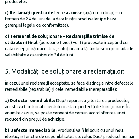
produselor.
c)
Reclamații pentru defecte ascunse
(apărute în timp) – în
termen de 24 de luni de la data livrării produselor (pe baza
garanției legale de conformitate).
d)
Termenul de soluționare – Reclamațiile trimise de
utilizatorii finali
(persoane fizice) vor fi procesate începând cu
data recepționării acestora, soluționarea făcându-se în perioada de
valabilitate a garanției de 24 de luni.
5. Modalități de soluționare a reclamațiilor:
În cazul unei reclamații acceptate, se face distincția între defectele
remediabile (reparabile) și cele iremediabile (nereparabile):
a)
Defecte remediabile
:
După repararea și testarea produsului,
acesta va fi returnat clientului în stare perfectă de funcționare. În
anumite cazuri, se poate conveni de comun acord oferirea unei
reduceri din prețul de achiziție.
b)
Defecte iremediabile:
Produsul va fi înlocuit cu unul nou,
identic, în funcție de disponibilitatea stocului. Dacă produsul nu mai