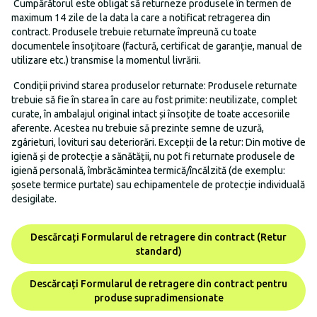
Cumpărătorul este obligat să returneze produsele în termen de
maximum 14 zile de la data la care a notificat retragerea din
contract. Produsele trebuie returnate împreună cu toate
documentele însoțitoare (factură, certificat de garanție, manual de
utilizare etc.) transmise la momentul livrării.
Condiții privind starea produselor returnate: Produsele returnate
trebuie să fie în starea în care au fost primite: neutilizate, complet
curate, în ambalajul original intact și însoțite de toate accesoriile
aferente. Acestea nu trebuie să prezinte semne de uzură,
zgârieturi, lovituri sau deteriorări. Excepții de la retur: Din motive de
igienă și de protecție a sănătății, nu pot fi returnate produsele de
igienă personală, îmbrăcămintea termică/încălzită (de exemplu:
șosete termice purtate) sau echipamentele de protecție individuală
desigilate.
Descărcați Formularul de retragere din contract (Retur
standard)
Descărcați Formularul de retragere din contract pentru
produse supradimensionate