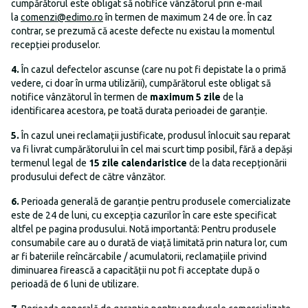
cumpărătorul este obligat să notifice vânzătorul prin e-mail
la
comenzi@edimo.ro
în termen de maximum 24 de ore. În caz
contrar, se prezumă că aceste defecte nu existau la momentul
recepției produselor.
4.
În cazul defectelor ascunse (care nu pot fi depistate la o primă
vedere, ci doar în urma utilizării), cumpărătorul este obligat să
notifice vânzătorul în termen de
maximum 5 zile
de la
identificarea acestora, pe toată durata perioadei de garanție.
5.
În cazul unei reclamații justificate, produsul înlocuit sau reparat
va fi livrat cumpărătorului în cel mai scurt timp posibil, fără a depăși
termenul legal de
15 zile calendaristice
de la data recepționării
produsului defect de către vânzător.
6.
Perioada generală de garanție pentru produsele comercializate
este de 24 de luni, cu excepția cazurilor în care este specificat
altfel pe pagina produsului. Notă importantă: Pentru produsele
consumabile care au o durată de viață limitată prin natura lor, cum
ar fi bateriile reîncărcabile / acumulatorii, reclamațiile privind
diminuarea firească a capacității nu pot fi acceptate după o
perioadă de 6 luni de utilizare.