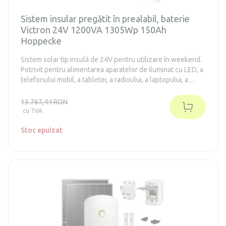
Sistem insular pregătit în prealabil, baterie
Victron 24V 1200VA 1305Wp 150Ah
Hoppecke
Sistem solar tip insulă de 24V pentru utilizare în weekend.
Potrivit pentru alimentarea aparatelor de iluminat cu LED, a
telefonului mobil, a tabletei, a radioului, a laptopului, a
televizorului, a frigiderelor din clasa energetică E-F de până
la 130 de litri (conform vechiului standard A++), a unei
13.767,44 RON
pompei mai mici. Sistemul nu necesită întreținere.
cu TVA
Stoc epuizat