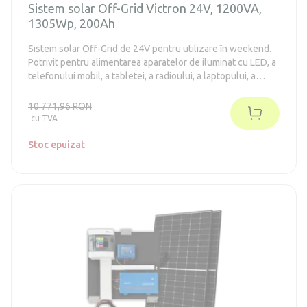
Sistem solar Off-Grid Victron 24V, 1200VA,
1305Wp, 200Ah
Sistem solar Off-Grid de 24V pentru utilizare în weekend.
Potrivit pentru alimentarea aparatelor de iluminat cu LED, a
telefonului mobil, a tabletei, a radioului, a laptopului, a
televizorului, a frigiderelor din clasa energetică E-F de până
la 130 de litri (conform vechiului standard A++), a unei
10.771,96 RON
pompe mai mici. Sistemul nu necesită întreținere.
cu TVA
Stoc epuizat