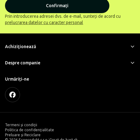
Confirmați
Prin introducerea adresei dvs. de e-mail, sunteți de acord cu
prelucrarea datelor cu caracter personal
Achiziţionează
Despre companie
Urmăriți-ne
Termeni și condiții
Politica de confidențialitate
Preluare și Reciclare
©
2026 Ecoprodukt s.r.o.
|
Creat de
bart.sk