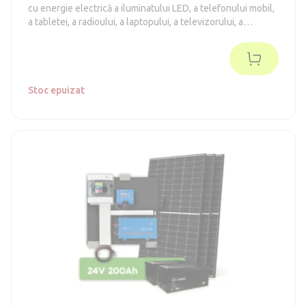
cu energie electrică a iluminatului LED, a telefonului mobil,
a tabletei, a radioului, a laptopului, a televizorului, a
frigiderului din clasa energetică E-F (conform vechii
metodologii A++), a uneltelor de mână.
Stoc epuizat