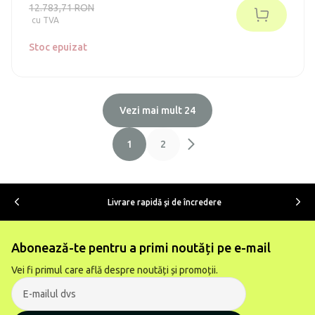
la 130 de litri (în conformitate cu vechiul standard A++).
12.783,71 RON
Sistemul nu necesită întreținere.
cu TVA
Stoc epuizat
Vezi mai mult 24
1
2
Livrare rapidă şi de încredere
Abonează-te pentru a primi noutăți pe e-mail
Vei fi primul care află despre noutăți și promoții.