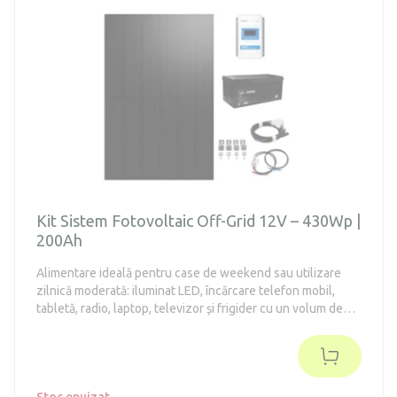
Kit Sistem Fotovoltaic Off-Grid 12V – 430Wp |
200Ah
Alimentare ideală pentru case de weekend sau utilizare
zilnică moderată: iluminat LED, încărcare telefon mobil,
tabletă, radio, laptop, televizor și frigider cu un volum de
până la 130 de litri (clasa energetică modernă E sau F).
Stoc epuizat