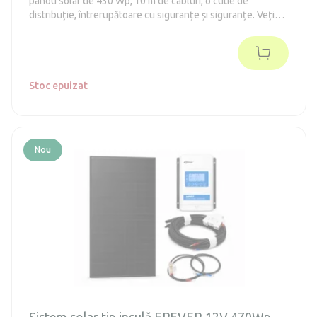
panou solar de 430 Wp, 10 m de cabluri, o cutie de
distribuție, întrerupătoare cu siguranțe și siguranțe. Veți
avea astfel la dispoziție tot ce este necesar pentru
conectarea și punerea în funcțiune a sistemului de încălzire
a apei cu energie solară.
Stoc epuizat
Nou