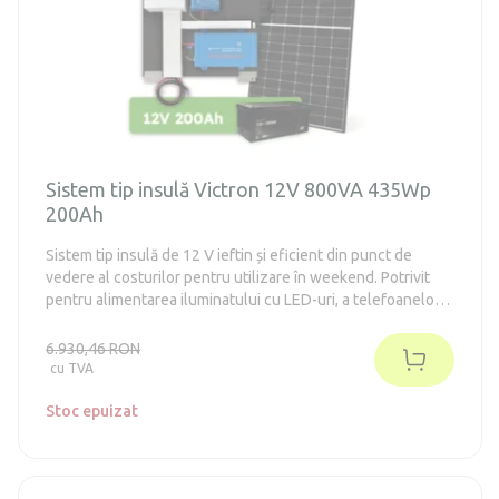
Sistem tip insulă Victron 12V 800VA 435Wp
200Ah
Sistem tip insulă de 12 V ieftin și eficient din punct de
vedere al costurilor pentru utilizare în weekend. Potrivit
pentru alimentarea iluminatului cu LED-uri, a telefoanelor
mobile, tabletelor, radiourilor, laptopurilor, televizoarelor,
frigiderelor din clasa energetică E-F de până la 130 de litri
6.930,46 RON
(în conformitate cu vechiul standard A++). Sistemul nu
cu TVA
necesită întreținere.
Stoc epuizat