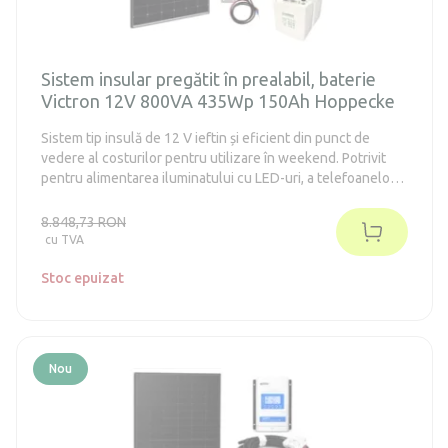
Sistem insular pregătit în prealabil, baterie
Victron 12V 800VA 435Wp 150Ah Hoppecke
Sistem tip insulă de 12 V ieftin și eficient din punct de
vedere al costurilor pentru utilizare în weekend. Potrivit
pentru alimentarea iluminatului cu LED-uri, a telefoanelor
mobile, tabletelor, radiourilor, laptopurilor, televizoarelor,
frigiderelor din clasa energetică E-F de până la 130 de litri
8.848,73 RON
(în conformitate cu vechiul standard A++). Sistemul nu
cu TVA
necesită întreținere.
Stoc epuizat
Nou