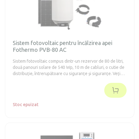
Sistem fotovoltaic pentru încălzirea apei
Fothermo PVB-80 AC
Sistem fotovoltaic compus dintr-un rezervor de 80 de litri,
două panouri solare de 540 Wp, 10 m de cabluri, o cutie de
distribuție, întrerupătoare cu siguranțe și siguranțe. Veți
avea astfel la dispoziție tot ce este necesar pentru
conectarea și punerea în funcțiune a sistemului de încălzire
a apei cu energie solară.
Stoc epuizat