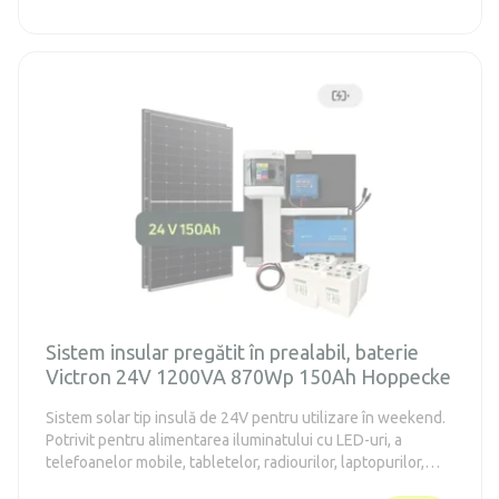
televizorului, a frigiderului din clasa energetică E-F de până
la 130 de litri (conform vechii norme A++) și a aparatelor de
12V DC mai mici.
Sistem insular pregătit în prealabil, baterie
Victron 24V 1200VA 870Wp 150Ah Hoppecke
Sistem solar tip insulă de 24V pentru utilizare în weekend.
Potrivit pentru alimentarea iluminatului cu LED-uri, a
telefoanelor mobile, tabletelor, radiourilor, laptopurilor,
televizoarelor, frigiderelor din clasa energetică E-F de până