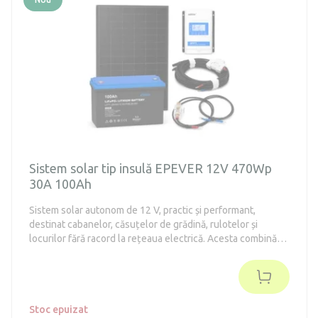
Sistem solar tip insulă EPEVER 12V 470Wp
30A 100Ah
Sistem solar autonom de 12 V, practic și performant,
destinat cabanelor, căsuțelor de grădină, rulotelor și
locurilor fără racord la rețeaua electrică. Acesta combină
un panou solar Longi performant de 470 Wp cu
componente EPEVER de calitate – un regulator de
încărcare MPPT și o baterie LiFePO4 cu o capacitate de
1280 Wh. Este potrivit pentru alimentarea iluminatului LED,
a telefonului mobil, a tabletei, a radioului, a laptopului, a
Stoc epuizat