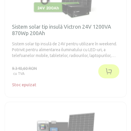
Sistem solar tip insulă Victron 24V 1200VA
870Wp 200Ah
Sistem solar tip insulă de 24V pentru utilizare în weekend.
Potrivit pentru alimentarea iluminatului cu LED-uri, a
telefoanelor mobile, tabletelor, radiourilor, laptopurilor,
televizoarelor, frigiderelor din clasa energetică E-F de până
la 130 de litri (în conformitate cu vechiul standard A++).
9.340,60 RON
Sistemul nu necesită întreținere.
cu TVA
Stoc epuizat