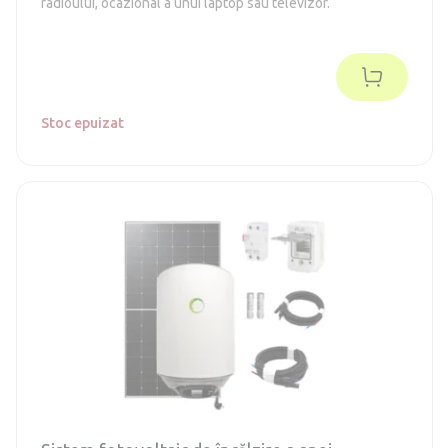
radioului, ocazional a unui laptop sau televizor.
Stoc epuizat