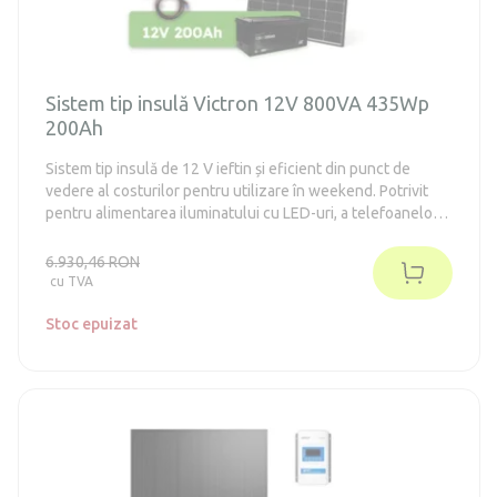
Sistem tip insulă Victron 12V 800VA 435Wp
200Ah
Sistem tip insulă de 12 V ieftin și eficient din punct de
vedere al costurilor pentru utilizare în weekend. Potrivit
pentru alimentarea iluminatului cu LED-uri, a telefoanelor
mobile, tabletelor, radiourilor, laptopurilor, televizoarelor,
frigiderelor din clasa energetică E-F de până la 130 de litri
6.930,46 RON
(în conformitate cu vechiul standard A++). Sistemul nu
cu TVA
necesită întreținere.
Stoc epuizat