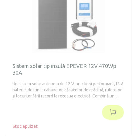
Sistem solar tip insulă EPEVER 12V 470Wp
30A
Un sistem solar autonom de 12 V, practic și performant, fără
baterie, destinat cabanelor, căsuțelor de grădină, rulotelor
și locurilor fără racord la rețeaua electrică. Combină un
panou solar Longi performant de 470 Wp cu un regulator
de încărcare MPPT EPEVER de calitate, ceea ce îl face
potrivit ca bază pentru propriul sistem insular, cu
posibilitatea de a adăuga o baterie de 12 V adecvată. Este
potrivit pentru alimentarea cu energie a iluminatului LED, a
Stoc epuizat
telefonului mobil, a tabletei, a radioului, a laptopului, a