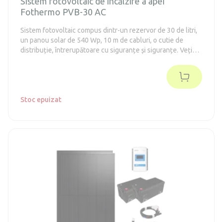
Sistem fotovoltaic de încălzire a apei
Fothermo PVB-30 AC
Sistem fotovoltaic compus dintr-un rezervor de 30 de litri,
un panou solar de 540 Wp, 10 m de cabluri, o cutie de
distribuție, întrerupătoare cu siguranțe și siguranțe. Veți
avea astfel la dispoziție tot ce este necesar pentru
conectarea și punerea în funcțiune a sistemului de încălzire
a apei cu energie solară.
Stoc epuizat