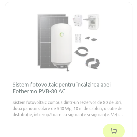
mic din clasa energetică E-F de până la 130 de litri și a altor
aparate cu consum redus de energie.
Sistem fotovoltaic pentru încălzirea apei
Fothermo PVB-80 AC
Sistem fotovoltaic compus dintr-un rezervor de 80 de litri,
două panouri solare de 540 Wp, 10 m de cabluri, o cutie de
distribuție, întrerupătoare cu siguranțe și siguranțe. Veți
avea astfel la dispoziție tot ce este necesar pentru
conectarea și punerea în funcțiune a sistemului de încălzire
a apei cu energie solară.