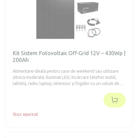
Kit Sistem Fotovoltaic Off-Grid 12V – 430Wp |
200Ah
Alimentare ideală pentru case de weekend sau utilizare
zilnică moderată: iluminat LED, încărcare telefon mobil,
tabletă, radio, laptop, televizor și frigider cu un volum de
până la 130 de litri (clasa energetică modernă E sau F).
Stoc epuizat