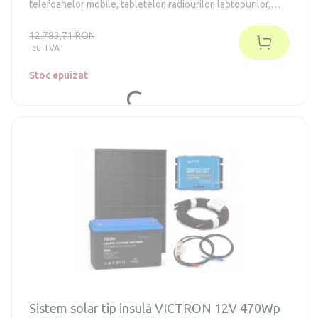
telefoanelor mobile, tabletelor, radiourilor, laptopurilor,
televizoarelor, frigiderelor din clasa energetică E-F de până
la 130 de litri (în conformitate cu vechiul standard A++).
12.783,71 RON
Sistemul nu necesită întreținere.
cu TVA
Stoc epuizat
Sistem solar tip insulă VICTRON 12V 470Wp