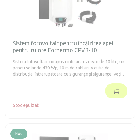
Sistem fotovoltaic pentru încălzirea apei
pentru rulote Fothermo CPVB-10
Sistem fotovoltaic compus dintr-un rezervor de 10 litri, un
panou solar de 430 Wp, 10 m de cabluri, o cutie de
distribuție, întrerupătoare cu siguranțe și siguranțe. Veți
avea astfel la dispoziție tot ce este necesar pentru
conectarea și punerea în funcțiune a sistemului de încălzire
a apei cu energie solară.
Stoc epuizat
Nou