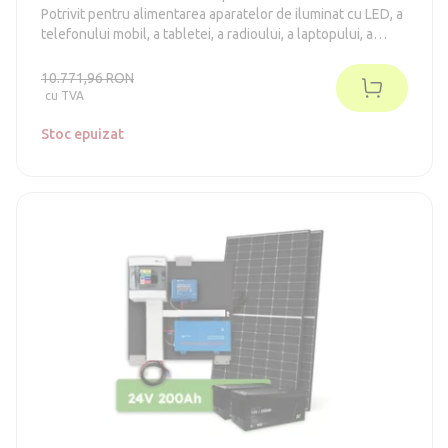
Potrivit pentru alimentarea aparatelor de iluminat cu LED, a
telefonului mobil, a tabletei, a radioului, a laptopului, a
televizorului, a frigiderelor din clasa energetică E-F de până
la 130 de litri (conform vechiului standard A++), a unei
10.771,96 RON
pompe mai mici. Sistemul nu necesită întreținere.
cu TVA
Stoc epuizat