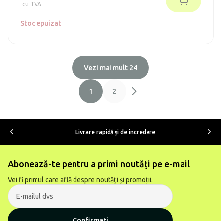
(în conformitate cu vechiul standard A++). Sistemul nu
cu TVA
necesită întreținere.
Stoc epuizat
Vezi mai mult 24
1
2
Livrare rapidă şi de încredere
Abonează-te pentru a primi noutăți pe e-mail
Vei fi primul care află despre noutăți și promoții.
Confirmați