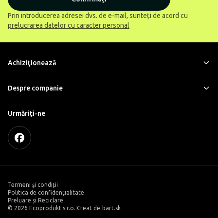
Prin introducerea adresei dvs. de e-mail, sunteți de acord cu
prelucrarea datelor cu caracter personal
Achiziţionează
Despre companie
Urmăriți-ne
Termeni și condiții
Politica de confidențialitate
Preluare și Reciclare
©
2026 Ecoprodukt s.r.o.
|
Creat de
bart.sk