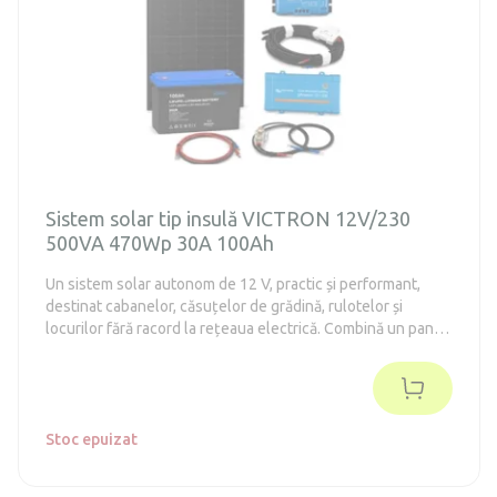
Sistem solar tip insulă VICTRON 12V/230
500VA 470Wp 30A 100Ah
Un sistem solar autonom de 12 V, practic și performant,
destinat cabanelor, căsuțelor de grădină, rulotelor și
locurilor fără racord la rețeaua electrică. Combină un panou
solar performant de 470 Wp cu componente de calitate
Victron Energy – regulator de încărcare MPPT, baterie
LiFePO4 EPEVER cu o capacitate de 1280 Wh și convertor
de tensiune Victron Energy Phoenix 500 VA pentru
alimentarea aparatelor de 230 V. Este potrivit pentru
Stoc epuizat
alimentarea iluminatului LED, a telefonului mobil, a tabletei,
a radioului, a laptopului, a televizorului, a unui frigider mai