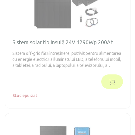
Sistem solar tip insulă 24V 1290Wp 200Ah
Sistem off-grid fără întreținere, potrivit pentru alimentarea
cu energie electrică a iluminatului LED, a telefonului mobil,
a tabletei, a radioului, a laptopului, a televizorului, a
frigiderului din clasa energetică E-F (conform vechii
metodologii A++), a uneltelor de mână.
Stoc epuizat