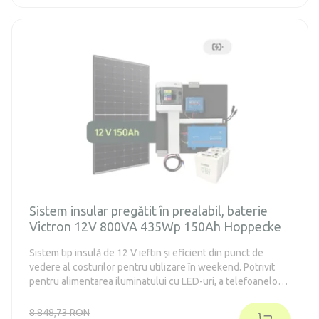
televizorului, a frigiderului din clasa energetică E-F de până
la 130 de litri (conform vechii norme A++) și a aparatelor de
consum mai mici de 12 V CC.
Sistem insular pregătit în prealabil, baterie
Victron 12V 800VA 435Wp 150Ah Hoppecke
Sistem tip insulă de 12 V ieftin și eficient din punct de
vedere al costurilor pentru utilizare în weekend. Potrivit
pentru alimentarea iluminatului cu LED-uri, a telefoanelor
mobile, tabletelor, radiourilor, laptopurilor, televizoarelor,
frigiderelor din clasa energetică E-F de până la 130 de litri
8.848,73 RON