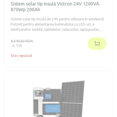
Sistem solar tip insulă Victron 24V 1200VA
870Wp 200Ah
Sistem solar tip insulă de 24V pentru utilizare în weekend.
Potrivit pentru alimentarea iluminatului cu LED-uri, a
telefoanelor mobile, tabletelor, radiourilor, laptopurilor,
televizoarelor, frigiderelor din clasa energetică E-F de până
la 130 de litri (în conformitate cu vechiul standard A++).
9.340,60 RON
Sistemul nu necesită întreținere.
cu TVA
Stoc epuizat