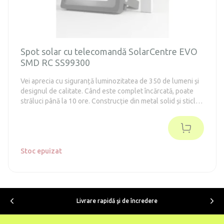
Spot solar cu telecomandă SolarCentre EVO
SMD RC SS99300
Vei aprecia cu siguranță luminozitatea de 350 de lumeni și
designul de calitate. Când este complet încărcată, poate
străluci până la 10 ore. Construcție din metal solid și sticlă
securizată.
Stoc epuizat
Livrare rapidă şi de încredere