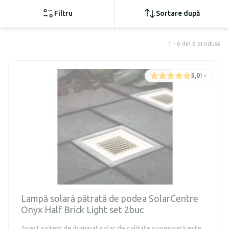
Filtru
Sortare după
1 - 6 din 6 produse
5,0
1
×
Lampă solară pătrată de podea SolarCentre
Onyx Half Brick Light set 2buc
Acest sistem de iluminat solar de calitate superioară este