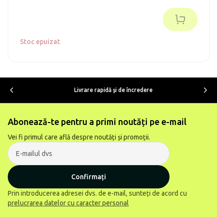
de cea mai înaltă calitate, acest iluminat are un strălucire
nemaipomenită după lăsarea întunericului.
Stoc epuizat
Livrare rapidă şi de încredere
Abonează-te pentru a primi noutăți pe e-mail
Vei fi primul care află despre noutăți și promoții.
Confirmați
Prin introducerea adresei dvs. de e-mail, sunteți de acord cu
prelucrarea datelor cu caracter personal