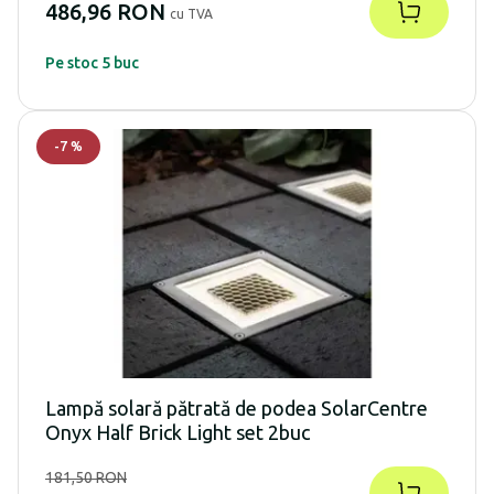
486,96 RON
cu TVA
Pe stoc 5 buc
-
7
%
Lampă solară pătrată de podea SolarCentre
Onyx Half Brick Light set 2buc
181,50 RON