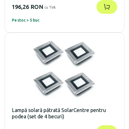
196,26 RON
cu TVA
Pe stoc > 5 buc
Lampă solară pătrată SolarCentre pentru
podea (set de 4 becuri)