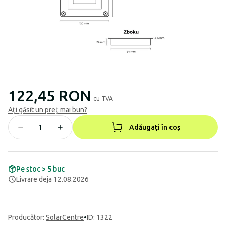
122,45 RON
cu TVA
Ați găsit un preț mai bun?
Adăugați în coș
Pe stoc > 5 buc
Livrare deja 12.08.2026
Producător
:
SolarCentre
•
ID: 1322