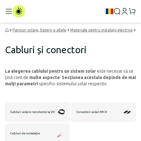
Panouri solare, baterii și altele
Materiale pentru instalații electrice
Ca
Cabluri și conectori
La alegerea cablului pentru un sistem solar
este necesar să se
țină cont de
multe aspecte
.
Secțiunea acestuia depinde de mai
mulți parametri
specifici sistemului solar respectiv.
Cabluri solare rezistente la UV
Conectori solari MC4
Cabluri de instalație