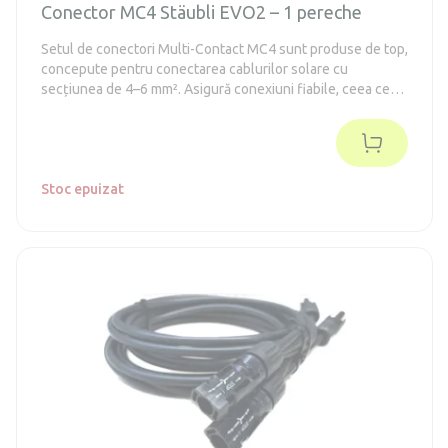
Conector MC4 Stäubli EVO2 – 1 pereche
Setul de conectori Multi-Contact MC4 sunt produse de top,
concepute pentru conectarea cablurilor solare cu
secțiunea de 4–6 mm². Asigură conexiuni fiabile, ceea ce
este deosebit de important din punct de vedere al
siguranței la incendiu, deoarece principalele defecțiuni și
riscuri de incendiu sunt cauzate de economii și utilizarea
conectorilor de calitate slabă.
Stoc epuizat