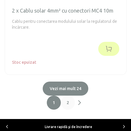
2 x Cablu solar 4mm² cu conectori MC4 10m
Cablu pentru conectarea modulului solar la regulatorul de
încărcare.
Stoc epuizat
Vezi mai mult 24
1
2
Livrare rapidă şi de încredere