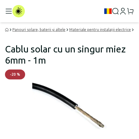
Panouri solare, baterii și altele
Materiale pentru instalații electrice
Ca
Cablu solar cu un singur miez
6mm - 1m
-
20
%