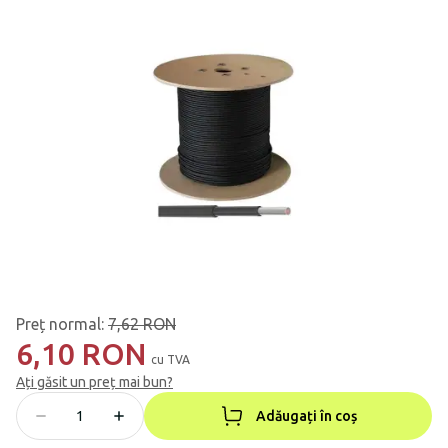
Preț normal
:
7,62 RON
6,10 RON
cu TVA
Ați găsit un preț mai bun?
Adăugați în coș