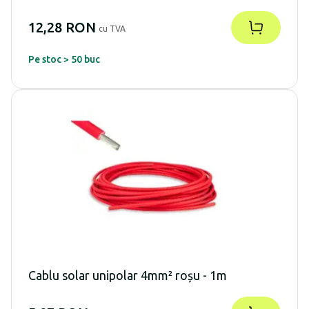
12,28 RON
cu TVA
Pe stoc > 50 buc
Cablu solar unipolar 4mm² roșu - 1m