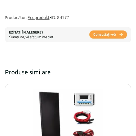
Producător
:
Ecoprodukt
•
ID: 84177
Produse similare