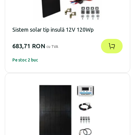
Sistem solar tip insulă 12V 120Wp
683,71 RON
cu TVA
Pe stoc 2 buc