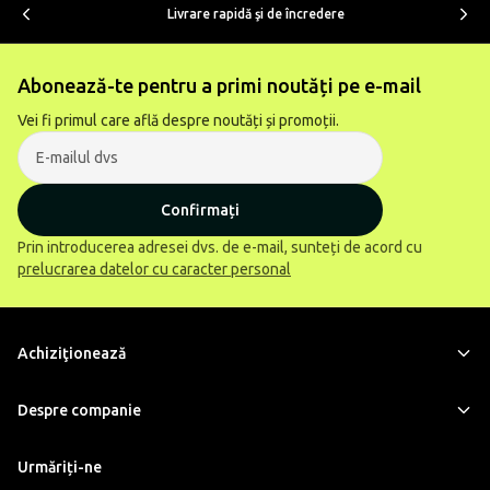
Livrare rapidă şi de încredere
Abonează-te pentru a primi noutăți pe e-mail
Vei fi primul care află despre noutăți și promoții.
Confirmați
Prin introducerea adresei dvs. de e-mail, sunteți de acord cu
prelucrarea datelor cu caracter personal
Achiziţionează
Despre companie
Urmăriți-ne