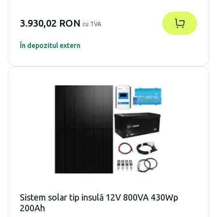
3.930,02 RON
cu TVA
În depozitul extern
Sistem solar tip insulă 12V 800VA 430Wp
200Ah