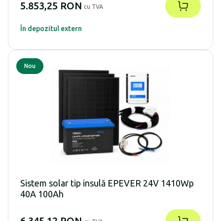
5.853,25 RON
cu TVA
În depozitul extern
Nou
Sistem solar tip insulă EPEVER 24V 1410Wp
40A 100Ah
6.345,12 RON