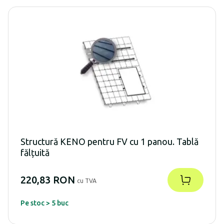
Structură KENO pentru FV cu 1 panou. Tablă
fălțuită
220,83 RON
cu TVA
Pe stoc > 5 buc