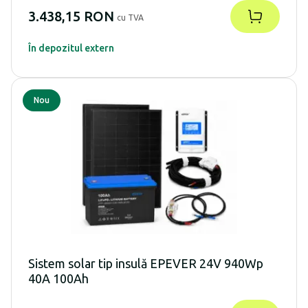
3.438,15 RON
cu TVA
În depozitul extern
Nou
Sistem solar tip insulă EPEVER 24V 940Wp
40A 100Ah