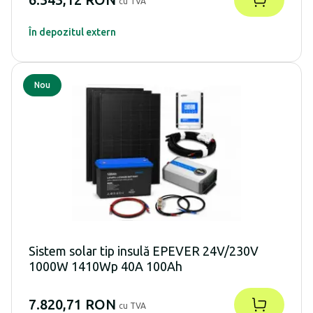
cu TVA
În depozitul extern
Nou
Sistem solar tip insulă EPEVER 24V/230V
1000W 1410Wp 40A 100Ah
7.820,71 RON
cu TVA