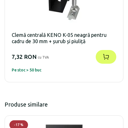
Clemă centrală KENO K-05 neagră pentru
cadru de 30 mm + șurub și piuliță
7,32 RON
cu TVA
Pe stoc > 50 buc
Produse similare
-
17
%