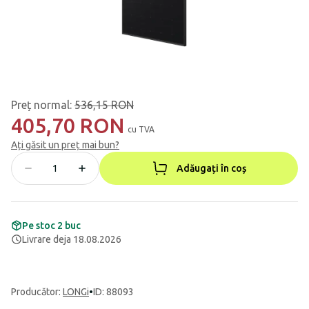
Preț normal
:
536,15 RON
405,70 RON
cu TVA
Ați găsit un preț mai bun?
Adăugați în coș
Pe stoc 2 buc
Livrare deja 18.08.2026
Producător
:
LONGi
•
ID: 88093