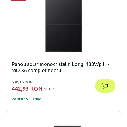
Panou solar monocristalin Longi 430Wp Hi-
MO X6 complet negru
536,15 RON
442,93 RON
cu TVA
Pe stoc > 50 buc