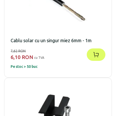
Cablu solar cu un singur miez 6mm - 1m
7,62 RON
6,10 RON
cu TVA
Pe stoc > 50 buc