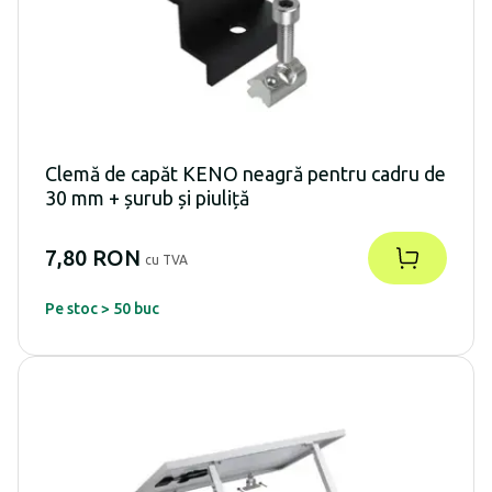
Clemă de capăt KENO neagră pentru cadru de
30 mm + șurub și piuliță
7,80 RON
cu TVA
Pe stoc > 50 buc