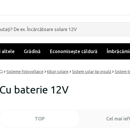
i altele
Grădină
Economisește căldură
Îmbrăcămin
Sisteme fotovoltaice
Kituri solare
Sistem solar tip insulă
Sistem t
Cu baterie 12V
TOP
Cel mai ief