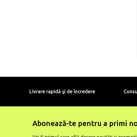
Livrare rapidă şi de încredere
Consu
Abonează-te pentru a primi no
Vei fi primul care află despre noutăți și promoții