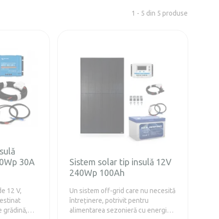
1 - 5 din 5 produse
nsulă
70Wp 30A
Sistem solar tip insulă 12V
240Wp 100Ah
e 12 V,
Un sistem off-grid care nu necesită
destinat
întreținere, potrivit pentru
e grădină,
alimentarea sezonieră cu energie