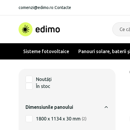
comenzi@edimo.ro
|
Contacte
Sisteme fotovoltaice
Panouri solare, baterii ș
Noutăți
În stoc
Dimensiunile panoului
1800 x 1134 x 30 mm
(
2
)