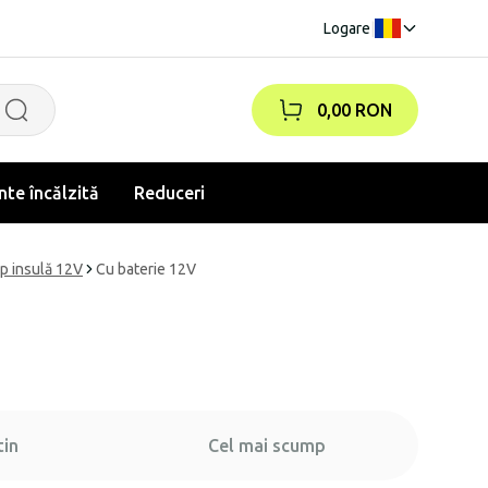
Logare
|
0,00 RON
te încălzită
Reduceri
ip insulă 12V
Cu baterie 12V
tin
Cel mai scump