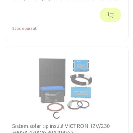
130 de litri. (în conformitate cu vechiul standard A++)
Stoc epuizat
Sistem solar tip insulă VICTRON 12V/230
500VA 470Wp 30A 100Ah