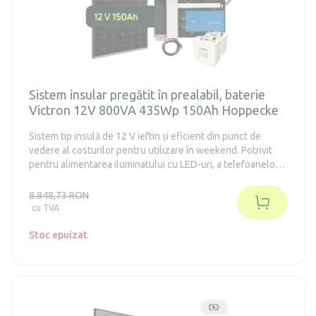
Sistem insular pregătit în prealabil, baterie
Victron 12V 800VA 435Wp 150Ah Hoppecke
Sistem tip insulă de 12 V ieftin și eficient din punct de
vedere al costurilor pentru utilizare în weekend. Potrivit
pentru alimentarea iluminatului cu LED-uri, a telefoanelor
mobile, tabletelor, radiourilor, laptopurilor, televizoarelor,
frigiderelor din clasa energetică E-F de până la 130 de litri
8.848,73 RON
(în conformitate cu vechiul standard A++). Sistemul nu
cu TVA
necesită întreținere.
Stoc epuizat