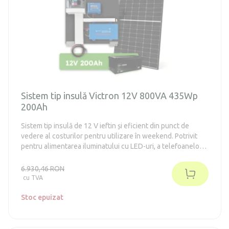
Sistem tip insulă Victron 12V 800VA 435Wp
200Ah
Sistem tip insulă de 12 V ieftin și eficient din punct de
vedere al costurilor pentru utilizare în weekend. Potrivit
pentru alimentarea iluminatului cu LED-uri, a telefoanelor
mobile, tabletelor, radiourilor, laptopurilor, televizoarelor,
frigiderelor din clasa energetică E-F de până la 130 de litri
6.930,46 RON
(în conformitate cu vechiul standard A++). Sistemul nu
cu TVA
necesită întreținere.
Stoc epuizat