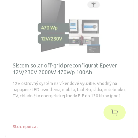
Sistem solar off-grid preconfigurat Epever
12V/230V 2000W 470Wp 100Ah
12V ostrovný systém na víkendové využitie. Vhodný na
napájanie LED osvetlenia, mobilu, tabletu, rádia, notebooku,
TV, chladničky energetickej triedy E-F do 130 litrov (podľa
starej normy A++). Systém je bezúdržbový.
Stoc epuizat