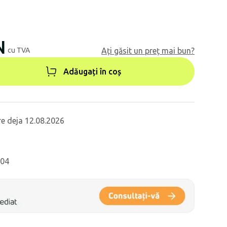
N
cu TVA
Ați găsit un preț mai bun?
Adăugați în coș
re deja 12.08.2026
704