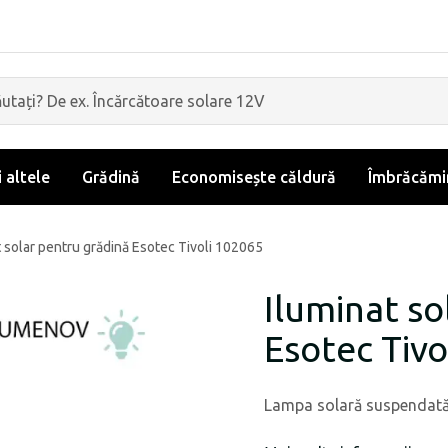
i altele
Grădină
Economisește căldură
Îmbrăcămin
t solar pentru grădină Esotec Tivoli 102065
Iluminat so
Esotec Tivo
Lampa solară suspendată e