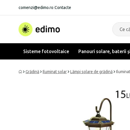
comenzi@edimo.ro
|
Contacte
Sisteme fotovoltaice
Panouri solare, baterii ș
Grădină
Iluminat solar
Lămpi solare de grădină
Ilumina