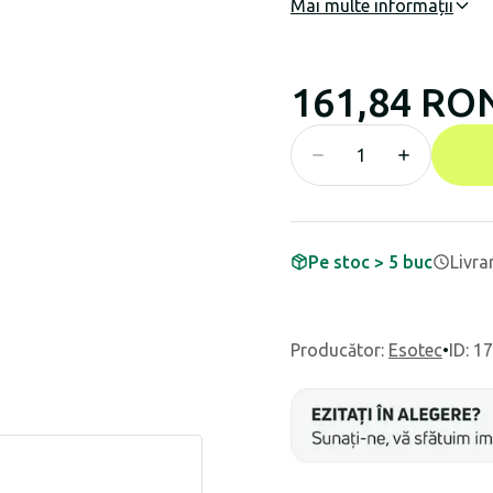
Mai multe informații
161,84 RO
Pe stoc > 5 buc
Livra
Producător
:
Esotec
•
ID: 1