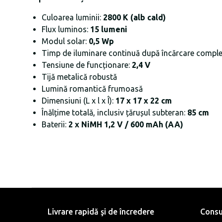
Culoarea luminii:
2800 K (alb cald)
Flux luminos:
15 lumeni
Modul solar:
0,5 Wp
Timp de iluminare continuă după încărcare comple
Tensiune de funcționare:
2,4 V
Tijă metalică robustă
Lumină romantică frumoasă
Dimensiuni (L x l x Î):
17 x 17 x 22 cm
Înălțime totală, inclusiv țărușul subteran:
85 cm
Baterii:
2 x NiMH 1,2 V / 600 mAh (AA)
Livrare rapidă şi de încredere
Consu