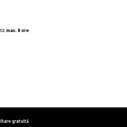
tă:
max. 8 ore
ltare gratuită