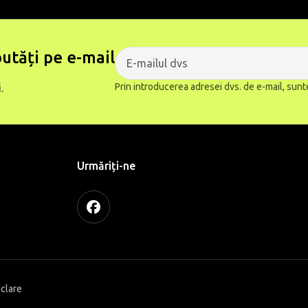
utăți pe e-mail
Prin introducerea adresei dvs. de e-mail, sunt
.
Urmăriți-ne
iclare