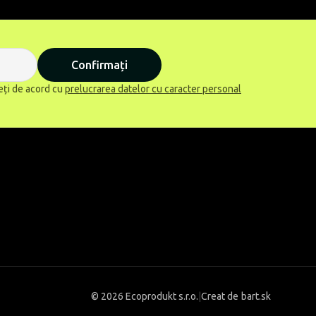
Confirmați
eți de acord cu
prelucrarea datelor cu caracter personal
©
2026 Ecoprodukt s.r.o.
|
Creat de
bart.sk