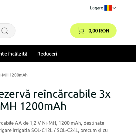
Logare
|
0,00 RON
te încălzită
Reduceri
V Ni-MH 1200mAh
rezervă reîncărcabile 3x
i-MH 1200mAh
ărcabile AA de 1,2 V Ni-MH, 1200 mAh, destinate
 irigare Irrigatia SOL-C12L / SOL-C24L, precum și cu