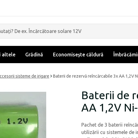
i altele
Grădină
Economisește căldură
Îmbrăcămin
ccesorii sisteme de irigare
Baterii de rezervă reîncărcabile 3x AA 1,2
Baterii de 
AA 1,2V N
Pachet de 3 baterii reînc
utilizării cu sistemele de