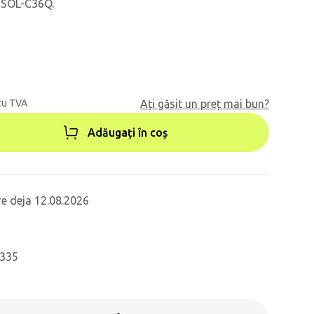
 SOL-C36Q.
cu TVA
Ați găsit un preț mai bun?
Adăugați în coș
re deja 12.08.2026
2335