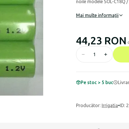
noile modele SOL-C18Q /
Mai multe informații
44,23 RON
Pe stoc > 5 buc
Livra
Producător
:
Irrigatia
•
ID: 