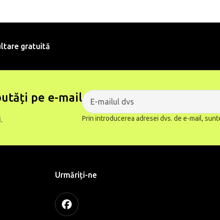
ltare gratuită
utăți pe e-mail
Prin introducerea adresei dvs. de e-mail, sunt
.
Urmăriți-ne