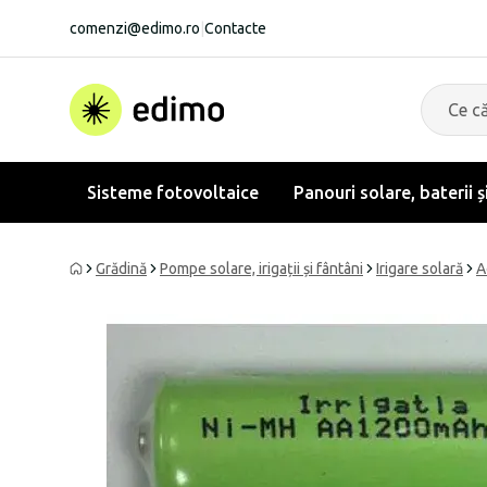
comenzi@edimo.ro
|
Contacte
Sisteme fotovoltaice
Panouri solare, baterii ș
Grădină
Pompe solare, irigații și fântâni
Irigare solară
A