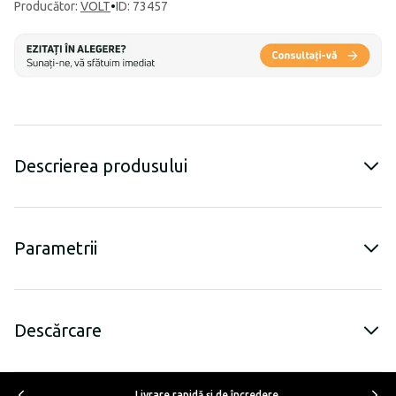
Producător
:
VOLT
•
ID: 73457
Descrierea produsului
Parametrii
Descărcare
Livrare rapidă şi de încredere