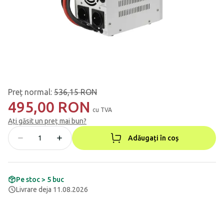
Preț normal
:
536,15 RON
495,00 RON
cu TVA
Ați găsit un preț mai bun?
Adăugați în coș
Pe stoc > 5 buc
Livrare deja 11.08.2026