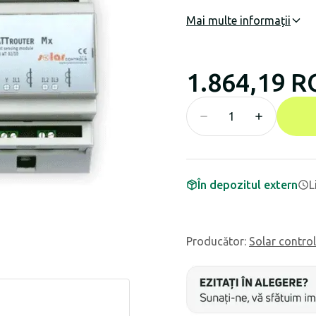
Mai multe informații
1.864,19 
În depozitul extern
L
Producător
:
Solar contro