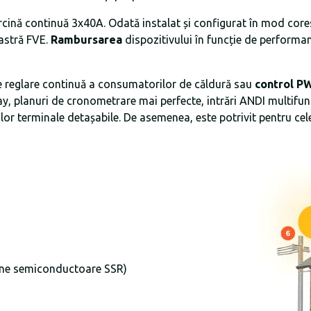
rcină continuă 3x40A. Odată instalat și configurat în mod core
astră FVE.
Rambursarea
dispozitivului în funcție de performanț
e reglare continuă a consumatorilor de căldură sau
control 
ay, planuri de cronometrare mai perfecte, intrări ANDI multifun
 terminale detașabile. De asemenea, este potrivit pentru cele m
terne semiconductoare SSR)