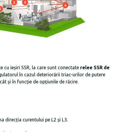
 cu ieșiri SSR, la care sunt conectate
relee SSR de
latorul în cazul deteriorării triac-urilor de putere
ât și în funcție de opțiunile de răcire.
 direcția curentului pe L2 și L3.