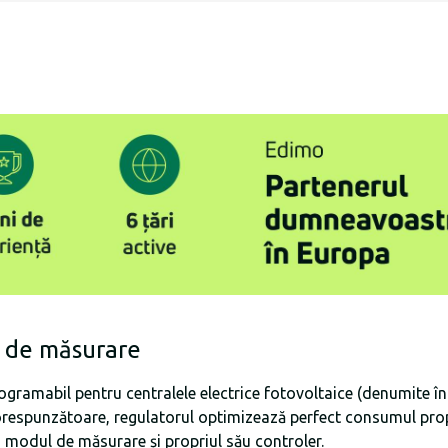
 de măsurare
amabil pentru centralele electrice fotovoltaice (denumite în
orespunzătoare, regulatorul optimizează perfect consumul propr
odul de măsurare și propriul său controler.