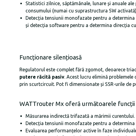
Statistici zilnice, săptămânale, lunare și anuale ale 
consumului (numai cu suprastructura SW activată
Detecția tensiunii monofazate pentru a determina d
și detecția software pentru a determina direcția cu
Funcționare silențioasă
Regulatorul este complet fără zgomot, deoarece triac
putere răcită pasiv
. Acest lucru elimină problemele c
prin scurtcircuit. Pot fi dimensionate și SSR-urile de pu
WATTrouter Mx oferă următoarele funcții
Măsurarea indirectă trifazată a mărimii curentului.
Detecția tensiunii monofazate pentru a determina di
Evaluarea performanțelor active în faze individual