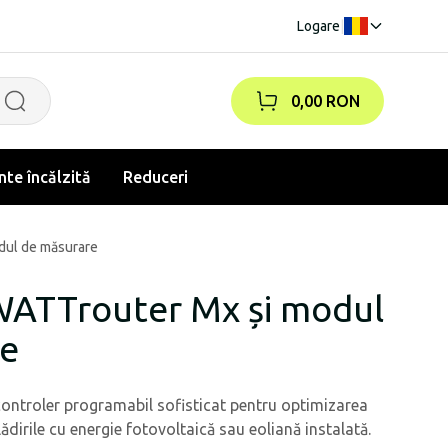
Logare
|
0,00 RON
te încălzită
Reduceri
dul de măsurare
WATTrouter Mx și modul
re
ntroler programabil sofisticat pentru optimizarea
dirile cu energie fotovoltaică sau eoliană instalată.