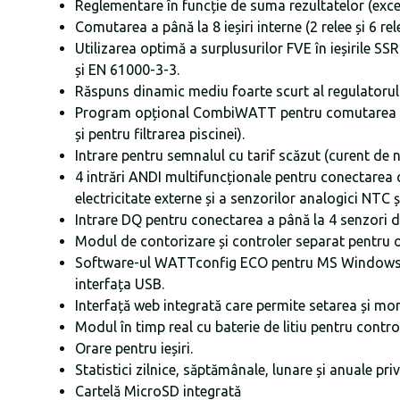
Reglementare în funcție de suma rezultatelor (excede
Comutarea a până la 8 ieșiri interne (2 relee și 6 re
Utilizarea optimă a surplusurilor FVE în ieșirile 
și EN 61000-3-3.
Răspuns dinamic mediu foarte scurt al regulatorulu
Program opțional CombiWATT pentru comutarea sarci
și pentru filtrarea piscinei).
Intrare pentru semnalul cu tarif scăzut (curent 
4 intrări ANDI multifuncționale pentru conectarea 
electricitate externe și a senzorilor analogici NTC 
Intrare DQ pentru conectarea a până la 4 senzori 
Modul de contorizare și controler separat pentru o 
Software-ul WATTconfig ECO pentru MS Windows XP ș
interfața USB.
Interfață web integrată care permite setarea și mon
Modul în timp real cu baterie de litiu pentru contro
Orare pentru ieșiri.
Statistici zilnice, săptămânale, lunare și anuale p
Cartelă MicroSD integrată