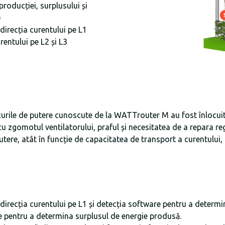
producției, surplusului și
)
irecția curentului pe L1
rentului pe L2 și L3
urile de putere cunoscute de la WATTrouter M au fost înlocuite
u zgomotul ventilatorului, praful și necesitatea de a repara regu
tere, atât în ​​funcție de capacitatea de transport a curentului, c
recția curentului pe L1 și detecția software pentru a determina
e pentru a determina surplusul de energie produsă.