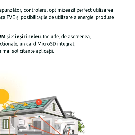
spunzător, controlerul optimizează perfect utilizarea
a FVE și posibilitățile de utilizare a energiei produse
PWM
și 2
ieșiri releu
. Include, de asemenea,
cționale, un card MicroSD integrat,
ai solicitante aplicații.