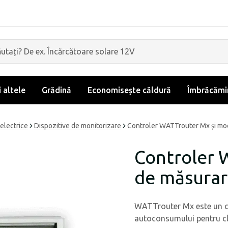
i altele
Grădină
Economisește căldură
Îmbrăcămin
 electrice
Dispozitive de monitorizare
Controler WATTrouter Mx și mo
Controler 
de măsura
WATTrouter Mx este un co
autoconsumului pentru clă