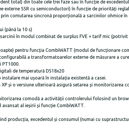
nt total) din toate cele trei faze sau în funcție de excedentul 
lee externe SSR cu semiconductori) în funcție de priorități reglab
SSR prin comutarea sincronă proporțională a sarcinilor ohmice
i (până la 10 s)
nii în modul combinat de surplus FVE + tarif mic (potrivit în 
de noapte) pentru funcția CombiWATT (modul de funcționare com
configurabilă a transformatoarelor externe de măsurare a curent
și PT1000.
digitali de temperatură DS18x20
instalare mai ușoară în instalația existentă a casei.
i o versiune ulterioară asigură setarea și monitorizarea confo
itorizarea comodă a activității controlerului folosind un brows
l avansat al ieșirii și funcție CombiWATT.
rivind producția, excedentul și consumul (numai cu suprastructu