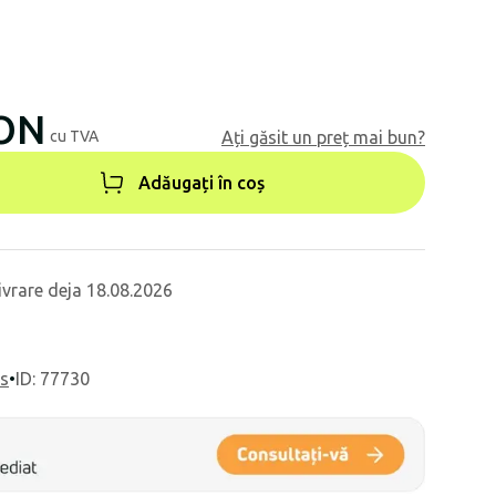
RON
cu TVA
Ați găsit un preț mai bun?
Adăugați în coș
ivrare deja 18.08.2026
ls
•
ID: 77730