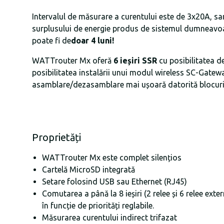
Intervalul de măsurare a curentului este de 3x20A, sa
surplusului de energie produs de sistemul dumneavo
poate fi de
doar 4 luni!
WATTrouter Mx oferă
6 ieșiri SSR
cu posibilitatea d
posibilitatea instalării unui modul wireless SC-Gatew
asamblare/dezasamblare mai ușoară datorită blocurilor
Proprietăți
WATTrouter Mx este complet silențios
Cartelă MicroSD integrată
Setare folosind USB sau Ethernet (RJ45)
Comutarea a până la 8 ieșiri (2 relee și 6 relee ex
în funcție de priorități reglabile.
Măsurarea curentului indirect trifazat