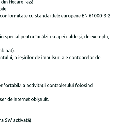
din fiecare fază.
ile.
 în conformitate cu standardele europene EN 61000-3-2
special pentru încălzirea apei calde și, de exemplu,
binat).
ului, a ieșirilor de impulsuri ale contoarelor de
rtabilă a activității controlerului folosind
er de internet obișnuit.
ra SW activată).