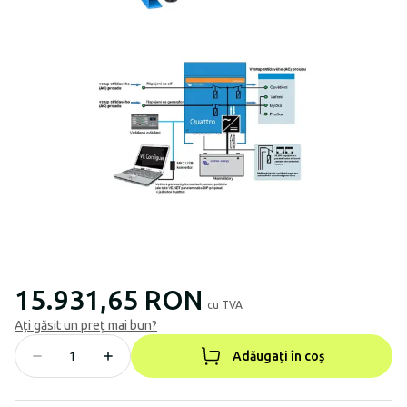
15.931,65 RON
cu TVA
Ați găsit un preț mai bun?
Adăugați în coș