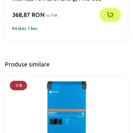
368,87 RON
cu TVA
Pe stoc 1 buc
Produse similare
-
5
%