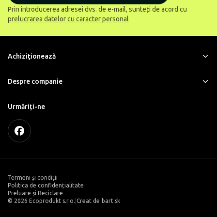
Prin introducerea adresei dvs. de e-mail, sunteți de acord cu
prelucrarea datelor cu caracter personal
Achiziţionează
Despre companie
Urmăriți-ne
Termeni și condiții
Politica de confidențialitate
Preluare și Reciclare
©
2026 Ecoprodukt s.r.o.
|
Creat de
bart.sk