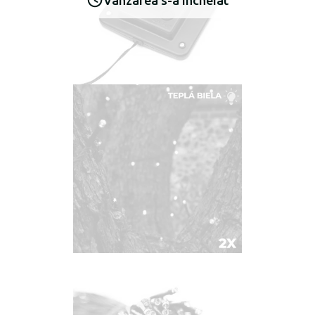
Vânzarea s-a încheiat