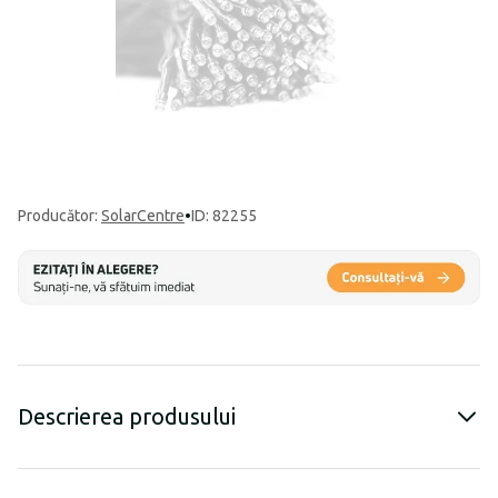
Producător
:
SolarCentre
•
ID: 82255
Descrierea produsului