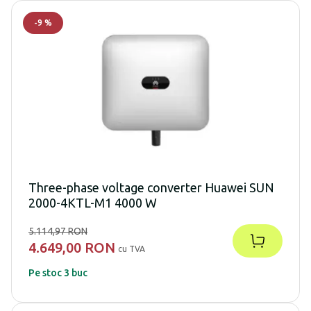
-
9
%
Three-phase voltage converter Huawei SUN
2000-4KTL-M1 4000 W
5.114,97 RON
4.649,00 RON
cu TVA
Pe stoc 3 buc