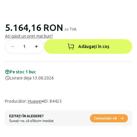
5.164,16 RON
cu TVA
Ați găsit un preț mai bun?
Adăugați în coș
Pe stoc 1 buc
Livrare deja 13.08.2026
Producător
:
Huawei
•
ID: 84425