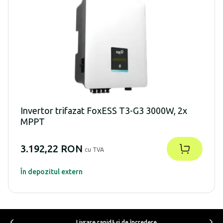
Invertor trifazat FoxESS T3-G3 3000W, 2x
MPPT
3.192,22 RON
cu TVA
În depozitul extern
Livrare rapidă şi de încredere