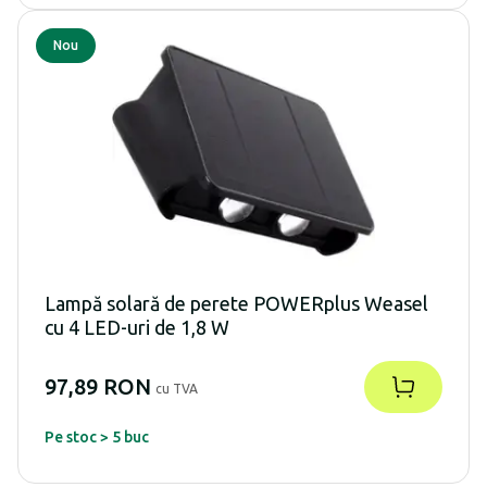
Nou
Lampă solară de perete POWERplus Weasel
cu 4 LED-uri de 1,8 W
97,89 RON
cu TVA
Pe stoc > 5 buc