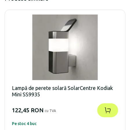
Lampă de perete solară SolarCentre Kodiak
Mini SS9935
122,45 RON
cu TVA
Pe stoc 4 buc