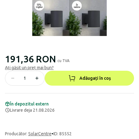
191,36 RON
cu TVA
Ați găsit un preț mai bun?
Adăugați în coș
În depozitul extern
Livrare deja 21.08.2026
Producător
:
SolarCentre
•
ID: 85552