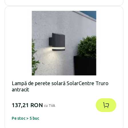
Lampă de perete solară SolarCentre Truro
antracit
137,21 RON
cu TVA
Pe stoc > 5 buc