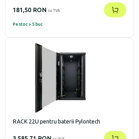
181,50 RON
cu TVA
Pe stoc > 5 buc
RACK 22U pentru baterii Pylontech
3.585,71 RON
cu TVA