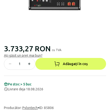
3.733,27 RON
cu TVA
Ați găsit un preț mai bun?
Adăugați în coș
Pe stoc > 5 buc
Livrare deja 18.08.2026
Producător
:
Pylontech
•
ID: 85806