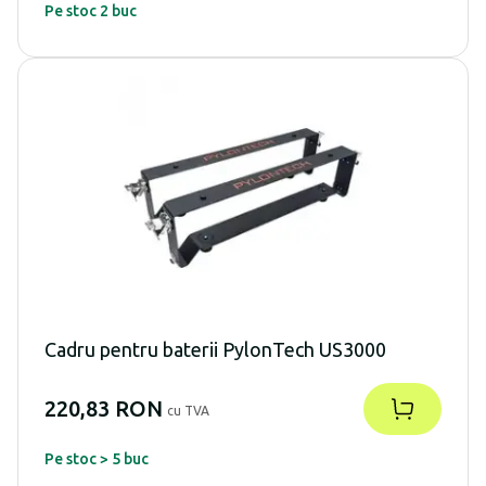
Pe stoc 2 buc
Cadru pentru baterii PylonTech US3000
220,83 RON
cu TVA
Pe stoc > 5 buc