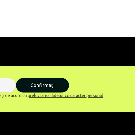
Confirmați
eți de acord cu
prelucrarea datelor cu caracter personal