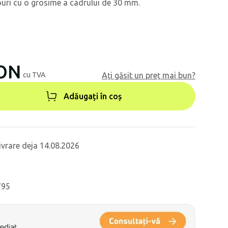
ouri cu o grosime a cadrului de 30 mm.
RON
cu TVA
Ați găsit un preț mai bun?
Adăugați în coș
ivrare deja 14.08.2026
795