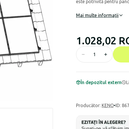
este potrivită pentru pan
Mai multe informații
1.028,02 
În depozitul extern
L
Producător
:
KENO
•
ID: 86