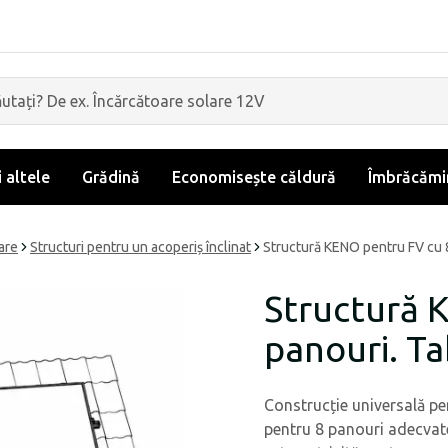
i altele
Grădină
Economisește căldură
Îmbrăcămin
are
Structuri pentru un acoperiș înclinat
Structură KENO pentru FV cu 8
Structură 
panouri. Ta
Construcție universală pe
pentru 8 panouri adecvate 