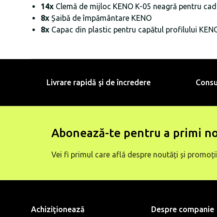
14x
Clemă de mijloc KENO K-05 neagră pentru cadr
8x
Șaibă de împământare KENO
8x
Capac din plastic pentru capătul profilului KEN
Livrare rapidă şi de încredere
Consu
Abonează-te pentru a primi no
Vei fi primul care află despre noutăți și promoții
Achiziţionează
Despre companie