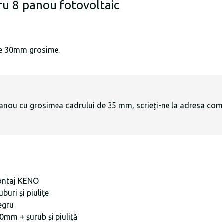
ru 8 panou fotovoltaic
 de 30mm grosime.
panou cu grosimea cadrului de 35 mm, scrieți-ne la adresa
com
ontaj KENO
uri și piulițe
egru
mm + șurub și piuliță