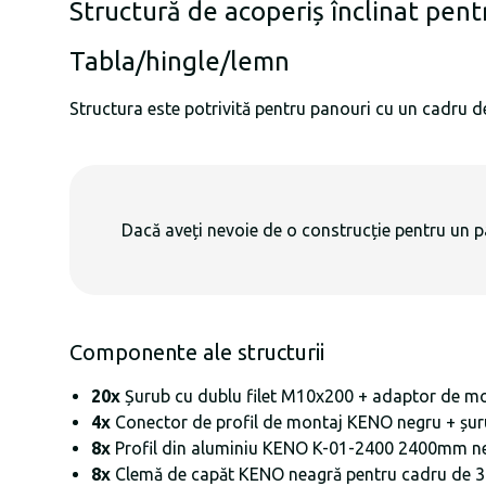
Structură de acoperiș înclinat pent
Tabla/hingle/lemn
Structura este potrivită pentru panouri cu un cadru
Dacă aveți nevoie de o construcție pentru un 
Componente ale structurii
20x
Șurub cu dublu filet M10x200 + adaptor de m
4x
Conector de profil de montaj KENO negru + șurub
8x
Profil din aluminiu KENO K-01-2400 2400mm n
8x
Clemă de capăt KENO neagră pentru cadru de 30