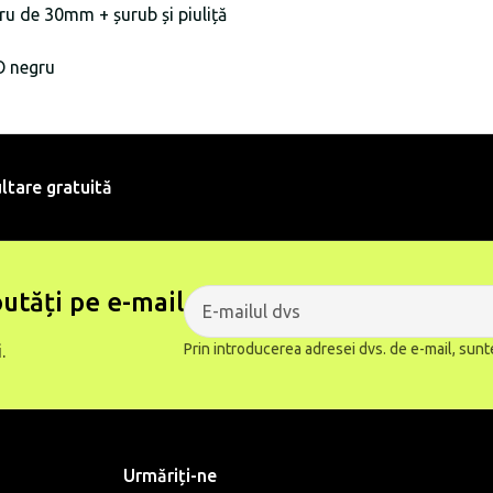
u de 30mm + șurub și piuliță
O negru
ltare gratuită
utăți pe e-mail
Prin introducerea adresei dvs. de e-mail, sunt
.
Urmăriți-ne