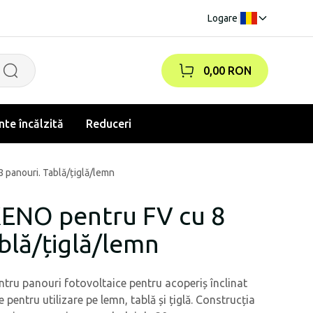
Logare
|
0,00 RON
te încălzită
Reduceri
 panouri. Tablă/țiglă/lemn
KENO pentru FV cu 8
blă/țiglă/lemn
ntru panouri fotovoltaice pentru acoperiș înclinat
pentru utilizare pe lemn, tablă și țiglă. Construcția