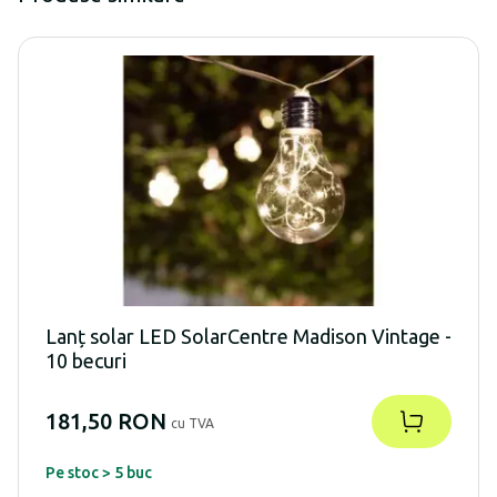
Lanț solar LED SolarCentre Madison Vintage -
10 becuri
181,50 RON
cu TVA
Pe stoc > 5 buc