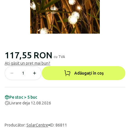
117,55 RON
cu TVA
Ați găsit un preț mai bun?
Adăugați în coș
Pe stoc > 5 buc
Livrare deja 12.08.2026
Producător
:
SolarCentre
•
ID: 86811