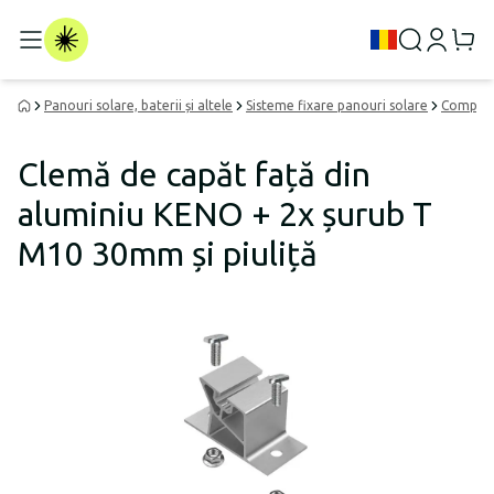
Panouri solare, baterii și altele
Sisteme fixare panouri solare
Compone
Clemă de capăt față din
aluminiu KENO + 2x șurub T
M10 30mm și piuliță