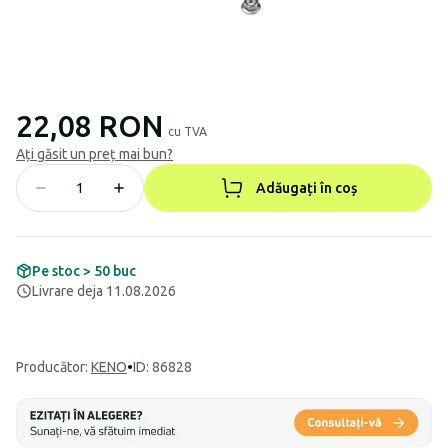
22,08 RON
cu TVA
Ați găsit un preț mai bun?
Adăugați în coș
Pe stoc > 50 buc
Livrare deja 11.08.2026
Producător
:
KENO
•
ID: 86828