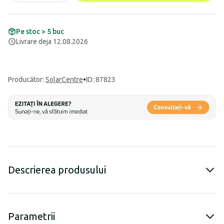
Pe stoc > 5 buc
Livrare deja 12.08.2026
Producător
:
SolarCentre
•
ID: 87823
Descrierea produsului
Parametrii