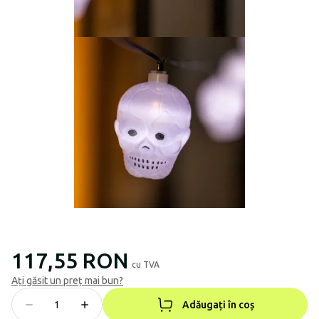
117,55 RON
cu TVA
Ați găsit un preț mai bun?
Adăugați în coș