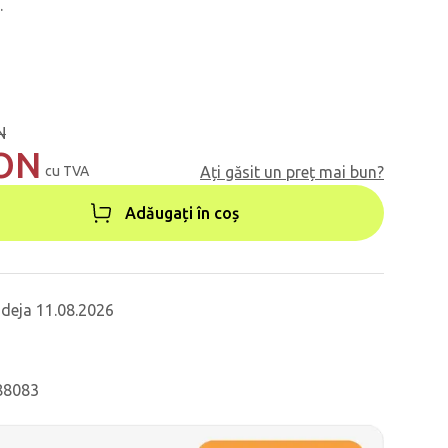
.
N
RON
cu TVA
Ați găsit un preț mai bun?
Adăugați în coș
 deja 11.08.2026
 88083