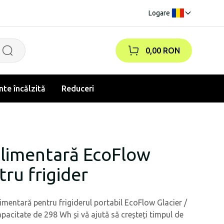
Logare
|
0,00 RON
te încălzită
Reduceri
plimentară EcoFlow
tru frigider
imentară pentru frigiderul portabil EcoFlow Glacier /
apacitate de 298 Wh și vă ajută să creșteți timpul de