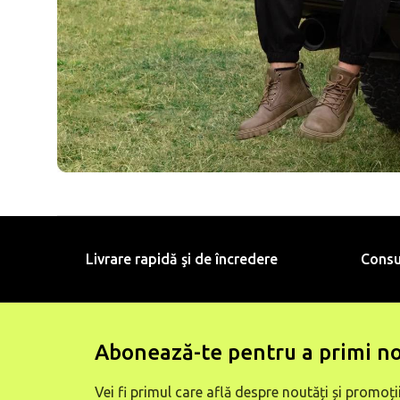
Livrare rapidă şi de încredere
Consu
Abonează-te pentru a primi no
Vei fi primul care află despre noutăți și promoții