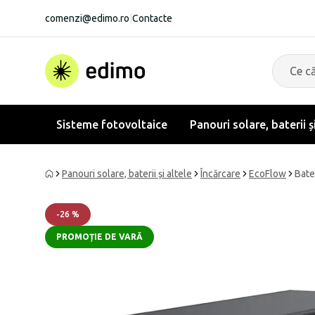
comenzi@edimo.ro
|
Contacte
Sisteme fotovoltaice
Panouri solare, baterii ș
Panouri solare, baterii și altele
Încărcare
EcoFlow
Bate
-
26
%
PROMOȚIE DE VARĂ