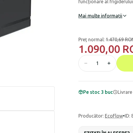
funcționare al frigiderului
Mai multe informații
Preț normal
:
1.470,69 RO
1.090,00 
Pe stoc 3 buc
Livrare
Producător
:
EcoFlow
•
ID: