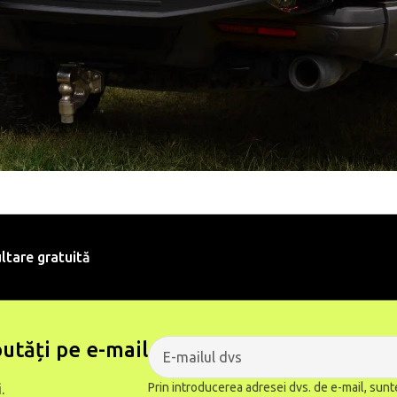
ltare gratuită
utăți pe e-mail
Prin introducerea adresei dvs. de e-mail, sunt
.