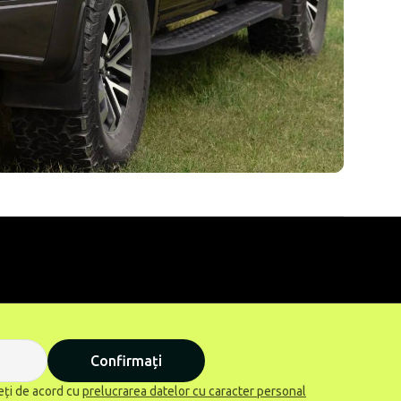
Confirmați
eți de acord cu
prelucrarea datelor cu caracter personal