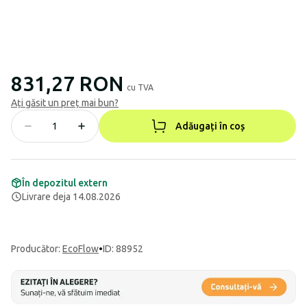
831,27 RON
cu TVA
Ați găsit un preț mai bun?
Adăugați în coș
În depozitul extern
Livrare deja 14.08.2026
Producător
:
EcoFlow
•
ID: 88952