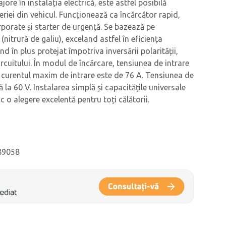
jore în instalația electrică, este astfel posibilă
eriei din vehicul. Funcționează ca încărcător rapid,
orporate și starter de urgență. Se bazează pe
itrură de galiu), exceland astfel în eficiența
ind în plus protejat împotriva inversării polarității,
rcuitului. În modul de încărcare, tensiunea de intrare
i curentul maxim de intrare este de 76 A. Tensiunea de
 la 60 V. Instalarea simplă și capacitățile universale
ac o alegere excelentă pentru toți călătorii.
 89058