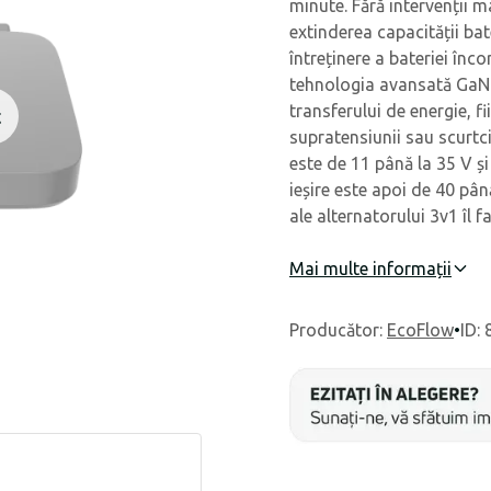
minute. Fără intervenții ma
extinderea capacității bat
întreținere a bateriei înc
tehnologia avansată GaN (n
transferului de energie, fi
t
supratensiunii sau scurtci
este de 11 până la 35 V ș
ieșire este apoi de 40 până
ale alternatorului 3v1 îl f
Mai multe informații
Producător
:
EcoFlow
•
ID: