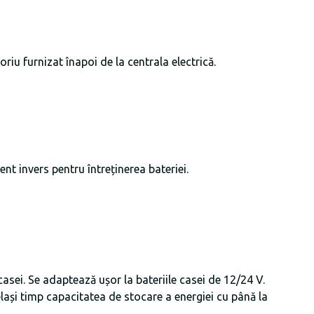
riu furnizat înapoi de la centrala electrică.
ent invers pentru întreținerea bateriei.
casei. Se adaptează ușor la bateriile casei de 12/24 V.
elași timp capacitatea de stocare a energiei cu până la