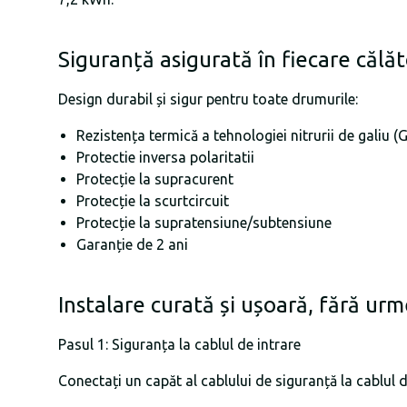
Siguranță asigurată în fiecare călăt
Design durabil și sigur pentru toate drumurile:
Rezistența termică a tehnologiei nitrurii de galiu (
Protectie inversa polaritatii
Protecție la supracurent
Protecție la scurtcircuit
Protecție la supratensiune/subtensiune
Garanție de 2 ani
Instalare curată și ușoară, fără urme
Pasul 1: Siguranța la cablul de intrare
Conectați un capăt al cablului de siguranță la cablul d