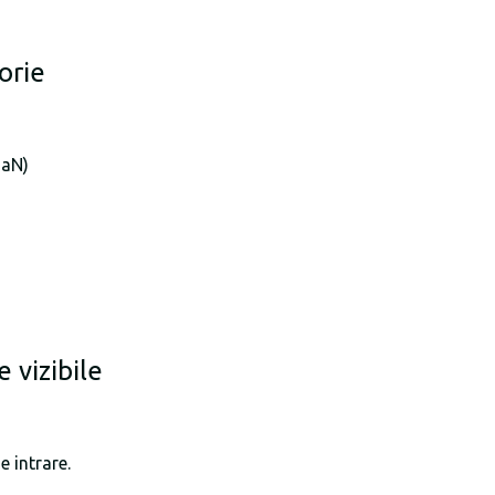
orie
GaN)
 vizibile
e intrare.