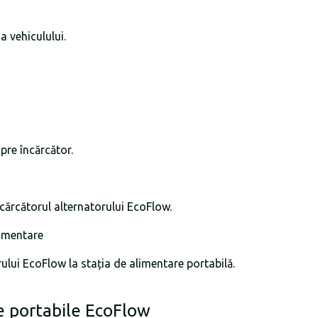
a vehiculului.
spre încărcător.
ncărcătorul alternatorului EcoFlow.
limentare
rului EcoFlow la stația de alimentare portabilă.
re portabile EcoFlow