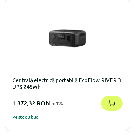
Centrală electrică portabilă EcoFlow RIVER 3
UPS 245Wh
1.372,32 RON
cu TVA
Pe stoc 3 buc