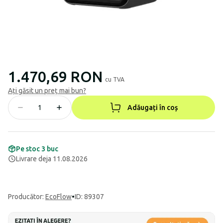
1.470,69 RON
cu TVA
Ați găsit un preț mai bun?
Adăugați în coș
Pe stoc 3 buc
Livrare deja 11.08.2026
Producător
:
EcoFlow
•
ID: 89307