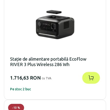
Stație de alimentare portabilă EcoFlow
RIVER 3 Plus Wireless 286 Wh
1.716,63 RON
cu TVA
Pe stoc 2 buc
-
10
%