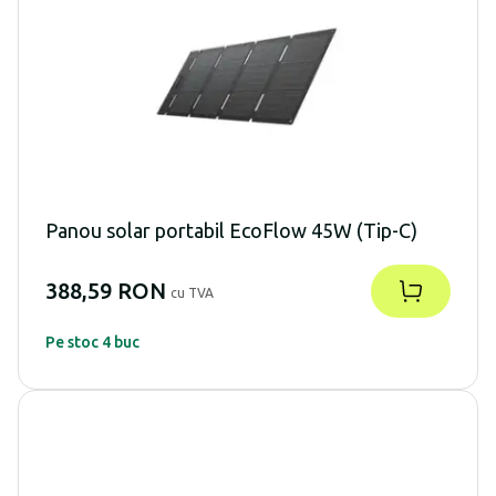
Panou solar portabil EcoFlow 45W (Tip-C)
388,59 RON
cu TVA
Pe stoc 4 buc