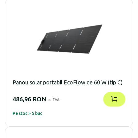
Panou solar portabil EcoFlow de 60 W (tip C)
486,96 RON
cu TVA
Pe stoc > 5 buc