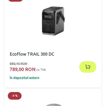
EcoFlow TRAIL 300 DC
880,45 RON
789,00 RON
cu TVA
În depozitul extern
-
9
%