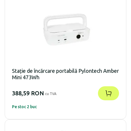
Stație de încărcare portabilă Pylontech Amber
Mini 473Wh
388,59 RON
cu TVA
Pe stoc 2 buc