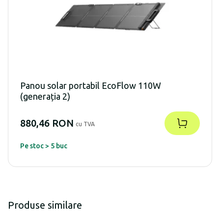
Panou solar portabil EcoFlow 110W
(generația 2)
880,46 RON
cu TVA
Pe stoc > 5 buc
Produse similare