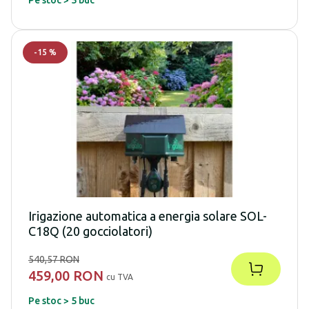
-
15
%
Irigazione automatica a energia solare SOL-
C18Q (20 gocciolatori)
540,57 RON
459,00 RON
cu TVA
Pe stoc > 5 buc