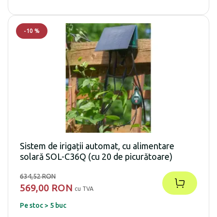
-
10
%
Sistem de irigații automat, cu alimentare
solară SOL-C36Q (cu 20 de picurătoare)
634,52 RON
569,00 RON
cu TVA
Pe stoc > 5 buc