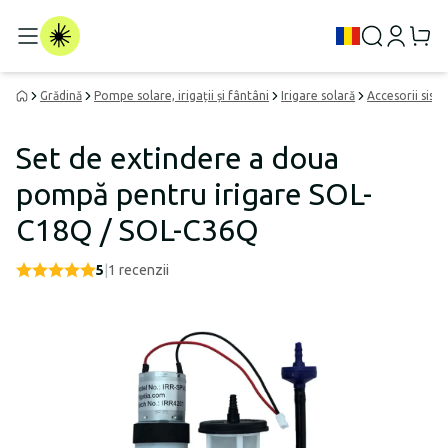
Grădină
Pompe solare, irigații și fântâni
Irigare solară
Accesorii sist
Set de extindere a doua
pompă pentru irigare SOL-
C18Q / SOL-C36Q
5
|
1
recenzii