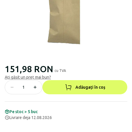
151,98 RON
cu TVA
Ați găsit un preț mai bun?
Adăugați în coș
Pe stoc > 5 buc
Livrare deja 12.08.2026