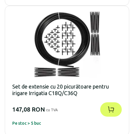
Set de extensie cu 20 picurătoare pentru
irigare Irrigatia C18Q/C36Q
147,08 RON
cu TVA
Pe stoc > 5 buc